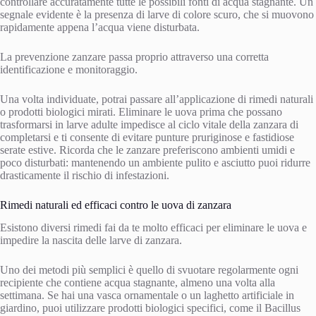
controllare accuratamente tutte le possibili fonti di acqua stagnante. Un
segnale evidente è la presenza di larve di colore scuro, che si muovono
rapidamente appena l’acqua viene disturbata.
La prevenzione zanzare passa proprio attraverso una corretta
identificazione e monitoraggio.
Una volta individuate, potrai passare all’applicazione di rimedi naturali
o prodotti biologici mirati. Eliminare le uova prima che possano
trasformarsi in larve adulte impedisce al ciclo vitale della zanzara di
completarsi e ti consente di evitare punture pruriginose e fastidiose
serate estive. Ricorda che le zanzare preferiscono ambienti umidi e
poco disturbati: mantenendo un ambiente pulito e asciutto puoi ridurre
drasticamente il rischio di infestazioni.
Rimedi naturali ed efficaci contro le uova di zanzara
Esistono diversi rimedi fai da te molto efficaci per eliminare le uova e
impedire la nascita delle larve di zanzara.
Uno dei metodi più semplici è quello di svuotare regolarmente ogni
recipiente che contiene acqua stagnante, almeno una volta alla
settimana. Se hai una vasca ornamentale o un laghetto artificiale in
giardino, puoi utilizzare prodotti biologici specifici, come il Bacillus