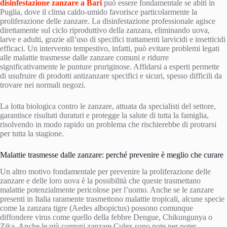
disinfestazione zanzare a Bari
può essere fondamentale se abiti in
Puglia, dove il clima caldo-umido favorisce particolarmente la
proliferazione delle zanzare. La disinfestazione professionale agisce
direttamente sul ciclo riproduttivo della zanzara, eliminando uova,
larve e adulti, grazie all’uso di specifici trattamenti larvicidi e insetticidi
efficaci. Un intervento tempestivo, infatti, può evitare problemi legati
alle malattie trasmesse dalle zanzare comuni e ridurre
significativamente le punture pruriginose. Affidarsi a esperti permette
di usufruire di prodotti antizanzare specifici e sicuri, spesso difficili da
trovare nei normali negozi.
La lotta biologica contro le zanzare, attuata da specialisti del settore,
garantisce risultati duraturi e protegge la salute di tutta la famiglia,
risolvendo in modo rapido un problema che rischierebbe di protrarsi
per tutta la stagione.
Malattie trasmesse dalle zanzare: perché prevenire è meglio che curare
Un altro motivo fondamentale per prevenire la proliferazione delle
zanzare e delle loro uova è la possibilità che queste trasmettano
malattie potenzialmente pericolose per l’uomo. Anche se le zanzare
presenti in Italia raramente trasmettono malattie tropicali, alcune specie
come la zanzara tigre (Aedes albopictus) possono comunque
diffondere virus come quello della febbre Dengue, Chikungunya o
Zika. Anche le più comuni zanzare Culex sono note per poter